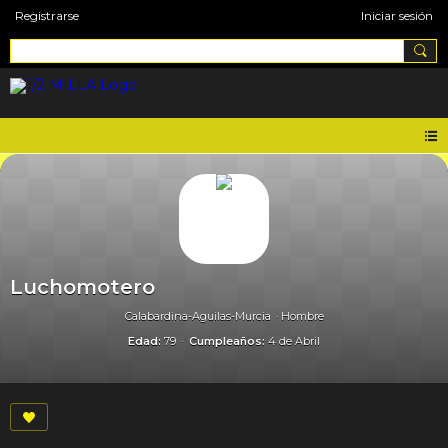
Registrarse
Iniciar sesión
Luchomotero
Calabardina-Aguilas-Murcia
Hombre
Edad:
79
Cumpleaños:
4 de Abril